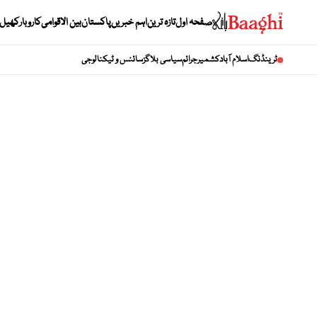
صفحہ اول
تازہ ترین
اہم خبریں
پاکستان
بین الاقوامی
کاروبار
کھیل
ٹرینڈنگ
اسلام آباد
کشمیر
جرائم
سیاسی بلاگز
سائنس و ٹیکنالوجی