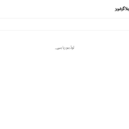
بلاگز
شوبز
لوڈ ہو رہا ہے...