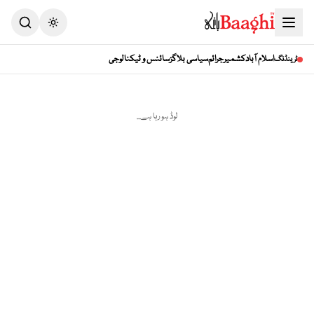
Toggle theme
اسلام آباد
کشمیر
جرائم
سیاسی بلاگز
سائنس و ٹیکنالوجی
ٹرینڈنگ
لوڈ ہو رہا ہے...