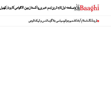
صفحہ اول
تازہ ترین
اہم خبریں
پاکستان
بین الاقوامی
کاروبار
کھیل
ٹرینڈنگ
اسلام آباد
کشمیر
جرائم
سیاسی بلاگز
سائنس و ٹیکنالوجی