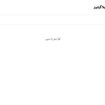
بلاگز
شوبز
لوڈ ہو رہا ہے...