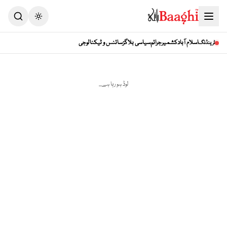
Toggle theme
اسلام آباد
کشمیر
جرائم
سیاسی بلاگز
سائنس و ٹیکنالوجی
ٹرینڈنگ
لوڈ ہو رہا ہے...