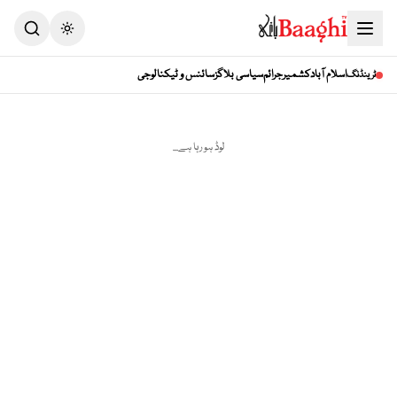
اسلام آباد
کشمیر
جرائم
سیاسی بلاگز
سائنس و ٹیکنالوجی
ٹرینڈنگ
لوڈ ہو رہا ہے...