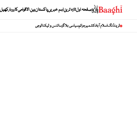
صفحہ اول
تازہ ترین
اہم خبریں
پاکستان
بین الاقوامی
کاروبار
کھیل
ٹرینڈنگ
اسلام آباد
کشمیر
جرائم
سیاسی بلاگز
سائنس و ٹیکنالوجی