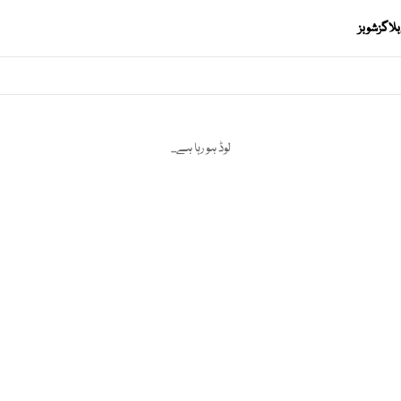
بلاگز
شوبز
لوڈ ہو رہا ہے...