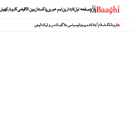
صفحہ اول
تازہ ترین
اہم خبریں
پاکستان
بین الاقوامی
کاروبار
کھیل
ٹرینڈنگ
اسلام آباد
کشمیر
جرائم
سیاسی بلاگز
سائنس و ٹیکنالوجی