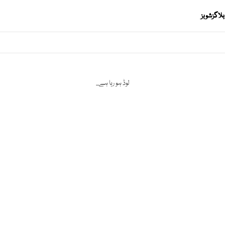
بلاگز
شوبز
لوڈ ہو رہا ہے...