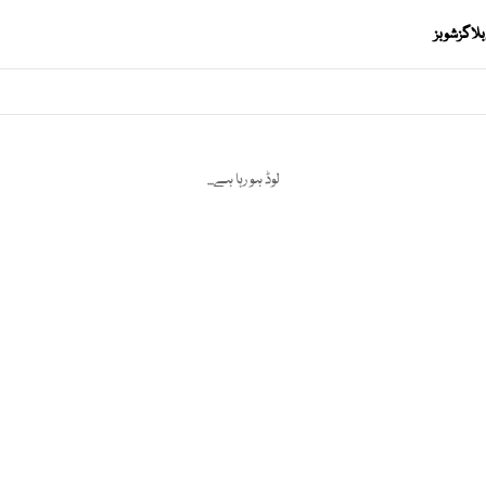
بلاگز
شوبز
لوڈ ہو رہا ہے...