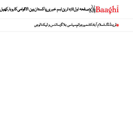
صفحہ اول
تازہ ترین
اہم خبریں
پاکستان
بین الاقوامی
کاروبار
کھیل
ٹرینڈنگ
اسلام آباد
کشمیر
جرائم
سیاسی بلاگز
سائنس و ٹیکنالوجی