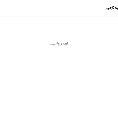
بلاگز
شوبز
لوڈ ہو رہا ہے...