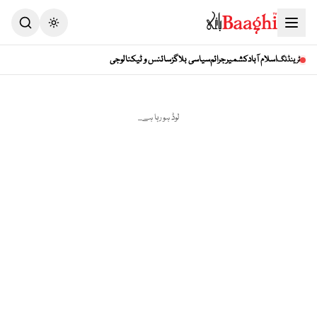
Toggle theme
اسلام آباد
کشمیر
جرائم
سیاسی بلاگز
سائنس و ٹیکنالوجی
ٹرینڈنگ
لوڈ ہو رہا ہے...