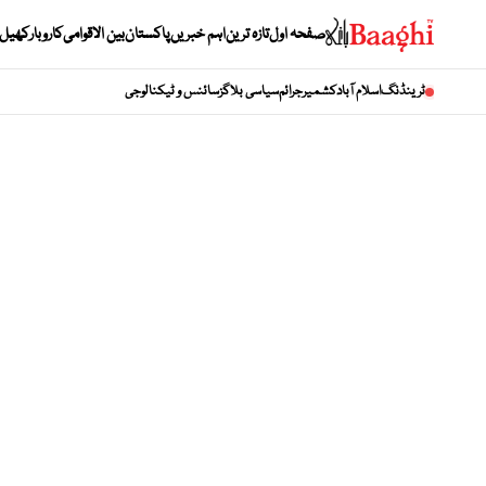
صفحہ اول
تازہ ترین
اہم خبریں
پاکستان
بین الاقوامی
کاروبار
کھیل
ٹرینڈنگ
اسلام آباد
کشمیر
جرائم
سیاسی بلاگز
سائنس و ٹیکنالوجی