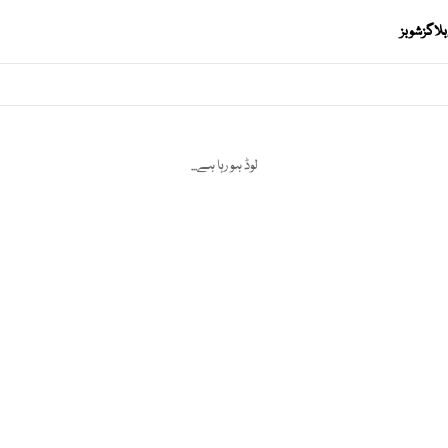
بلاگز
شوبز
لوڈ ہو رہا ہے...