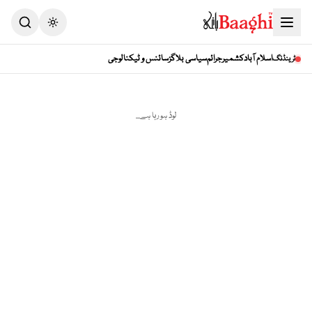
Toggle theme
اسلام آباد
کشمیر
جرائم
سیاسی بلاگز
سائنس و ٹیکنالوجی
ٹرینڈنگ
لوڈ ہو رہا ہے...