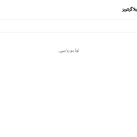
بلاگز
شوبز
لوڈ ہو رہا ہے...