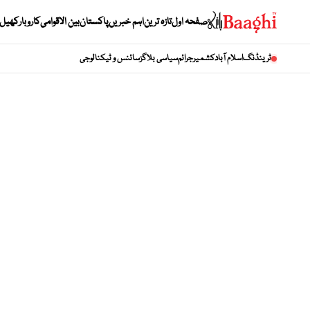
صفحہ اول
تازہ ترین
اہم خبریں
پاکستان
بین الاقوامی
کاروبار
کھیل
ٹرینڈنگ
اسلام آباد
کشمیر
جرائم
سیاسی بلاگز
سائنس و ٹیکنالوجی