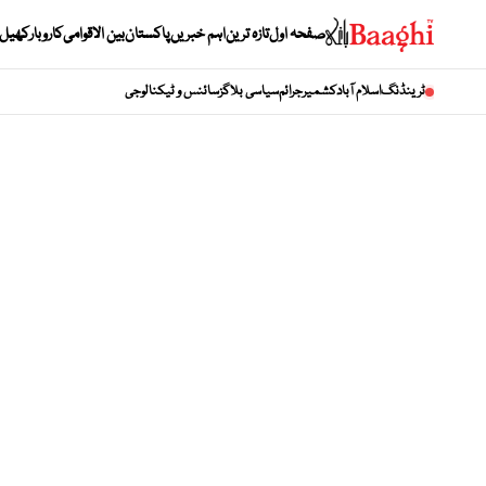
صفحہ اول
تازہ ترین
اہم خبریں
پاکستان
بین الاقوامی
کاروبار
کھیل
ٹرینڈنگ
اسلام آباد
کشمیر
جرائم
سیاسی بلاگز
سائنس و ٹیکنالوجی