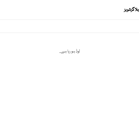
بلاگز
شوبز
لوڈ ہو رہا ہے...