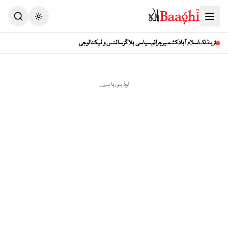
Toggle theme
اسلام آباد
کشمیر
جرائم
سیاسی بلاگز
سائنس و ٹیکنالوجی
ٹرینڈنگ
لوڈ ہو رہا ہے...