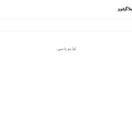
بلاگز
شوبز
لوڈ ہو رہا ہے...