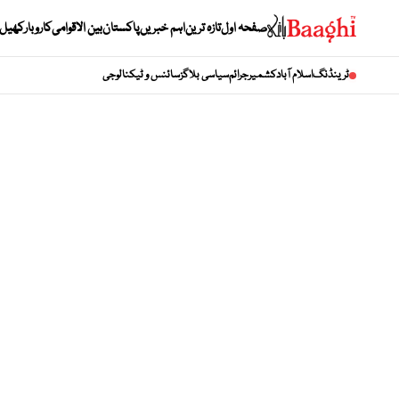
صفحہ اول
تازہ ترین
اہم خبریں
پاکستان
بین الاقوامی
کاروبار
کھیل
ٹرینڈنگ
اسلام آباد
کشمیر
جرائم
سیاسی بلاگز
سائنس و ٹیکنالوجی