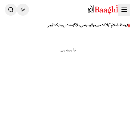
Toggle theme
اسلام آباد
کشمیر
جرائم
سیاسی بلاگز
سائنس و ٹیکنالوجی
ٹرینڈنگ
لوڈ ہو رہا ہے...