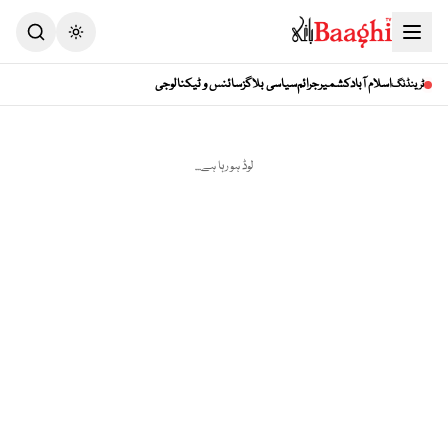
اسلام آباد
کشمیر
جرائم
سیاسی بلاگز
سائنس و ٹیکنالوجی
ٹرینڈنگ
لوڈ ہو رہا ہے...