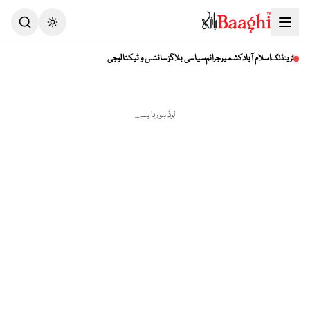
Toggle theme
اسلام آباد
کشمیر
جرائم
سیاسی بلاگز
سائنس و ٹیکنالوجی
ٹرینڈنگ
لوڈ ہو رہا ہے...