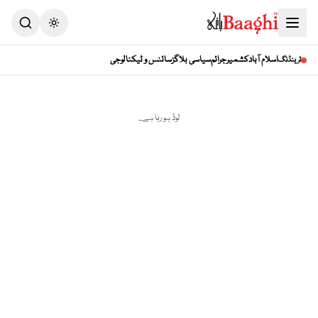
Toggle theme
اسلام آباد
کشمیر
جرائم
سیاسی بلاگز
سائنس و ٹیکنالوجی
ٹرینڈنگ
لوڈ ہو رہا ہے...