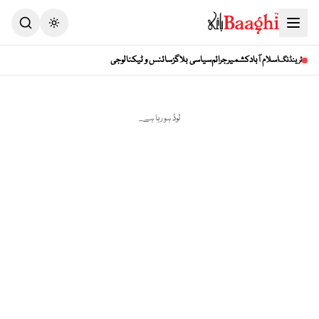
Toggle theme
اسلام آباد
کشمیر
جرائم
سیاسی بلاگز
سائنس و ٹیکنالوجی
ٹرینڈنگ
لوڈ ہو رہا ہے...