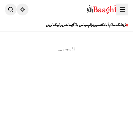
Toggle theme
اسلام آباد
کشمیر
جرائم
سیاسی بلاگز
سائنس و ٹیکنالوجی
ٹرینڈنگ
لوڈ ہو رہا ہے...