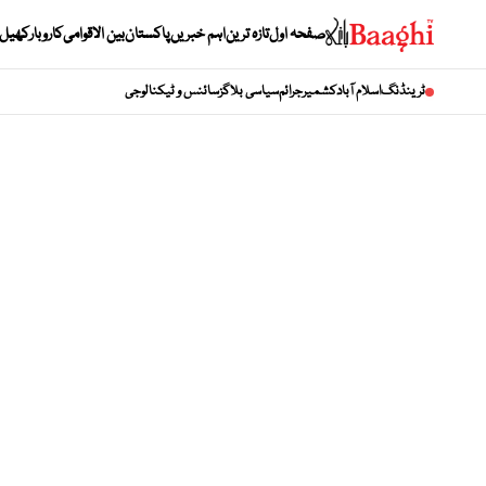
صفحہ اول
تازہ ترین
اہم خبریں
پاکستان
بین الاقوامی
کاروبار
کھیل
ٹرینڈنگ
اسلام آباد
کشمیر
جرائم
سیاسی بلاگز
سائنس و ٹیکنالوجی