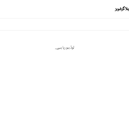
بلاگز
شوبز
لوڈ ہو رہا ہے...