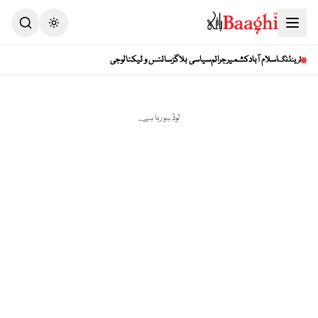
Toggle theme
اسلام آباد
کشمیر
جرائم
سیاسی بلاگز
سائنس و ٹیکنالوجی
ٹرینڈنگ
لوڈ ہو رہا ہے...