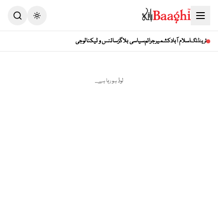
Toggle theme
اسلام آباد
کشمیر
جرائم
سیاسی بلاگز
سائنس و ٹیکنالوجی
ٹرینڈنگ
لوڈ ہو رہا ہے...