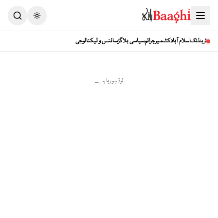
اسلام آباد
کشمیر
جرائم
سیاسی بلاگز
سائنس و ٹیکنالوجی
ٹرینڈنگ
لوڈ ہو رہا ہے...