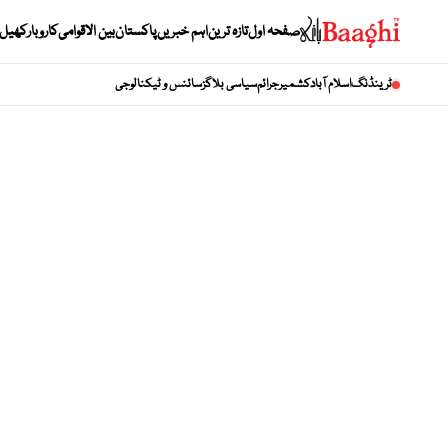
صفحہ اول
تازہ ترین
اہم خبریں
پاکستان
بین الاقوامی
کاروبار
کھیل
ٹرینڈنگ
اسلام آباد
کشمیر
جرائم
سیاسی بلاگز
سائنس و ٹیکنالوجی