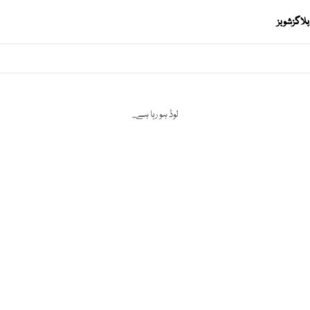
بلاگز
شوبز
لوڈ ہو رہا ہے...