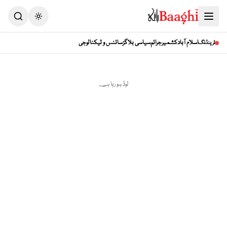
Toggle theme
اسلام آباد
کشمیر
جرائم
سیاسی بلاگز
سائنس و ٹیکنالوجی
ٹرینڈنگ
لوڈ ہو رہا ہے...