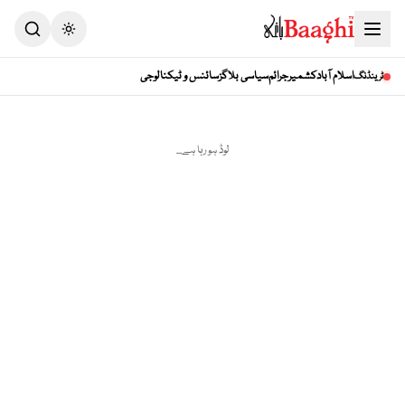
اسلام آباد
کشمیر
جرائم
سیاسی بلاگز
سائنس و ٹیکنالوجی
ٹرینڈنگ
لوڈ ہو رہا ہے...