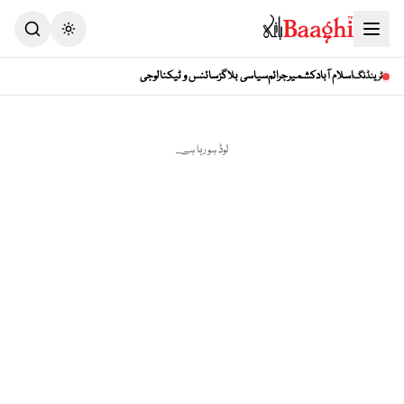
Toggle theme
اسلام آباد
کشمیر
جرائم
سیاسی بلاگز
سائنس و ٹیکنالوجی
ٹرینڈنگ
لوڈ ہو رہا ہے...