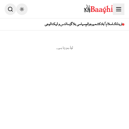
اسلام آباد
کشمیر
جرائم
سیاسی بلاگز
سائنس و ٹیکنالوجی
ٹرینڈنگ
لوڈ ہو رہا ہے...