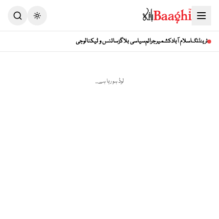
Toggle theme
اسلام آباد
کشمیر
جرائم
سیاسی بلاگز
سائنس و ٹیکنالوجی
ٹرینڈنگ
لوڈ ہو رہا ہے...