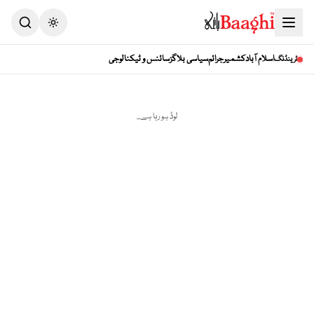
Toggle theme
اسلام آباد
کشمیر
جرائم
سیاسی بلاگز
سائنس و ٹیکنالوجی
ٹرینڈنگ
لوڈ ہو رہا ہے...