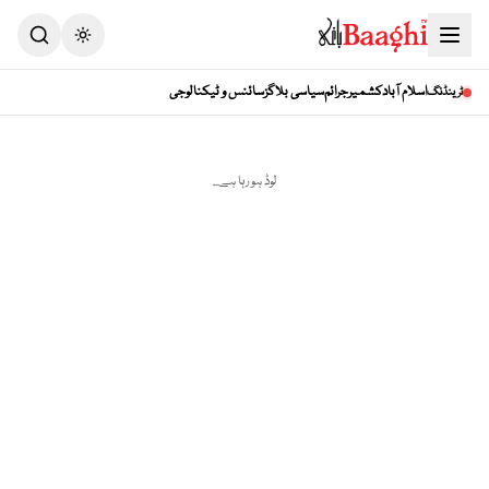
Toggle theme
اسلام آباد
کشمیر
جرائم
سیاسی بلاگز
سائنس و ٹیکنالوجی
ٹرینڈنگ
لوڈ ہو رہا ہے...