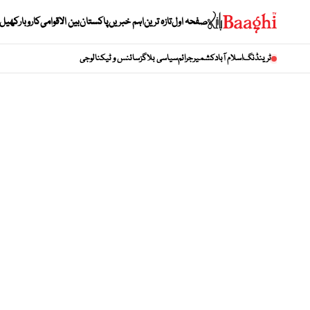
صفحہ اول
تازہ ترین
اہم خبریں
پاکستان
بین الاقوامی
کاروبار
کھیل
ٹرینڈنگ
اسلام آباد
کشمیر
جرائم
سیاسی بلاگز
سائنس و ٹیکنالوجی