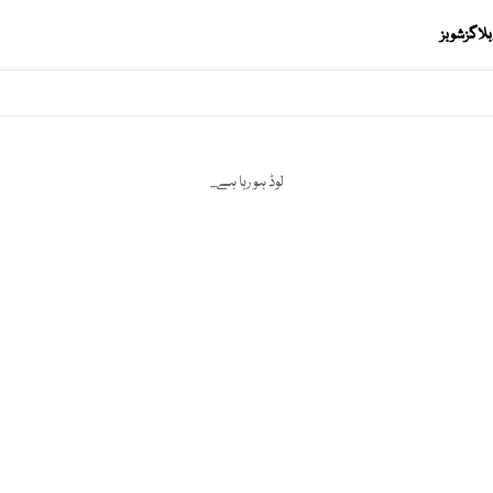
بلاگز
شوبز
لوڈ ہو رہا ہے...