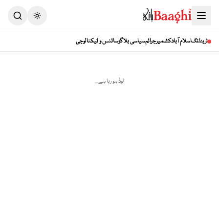
Toggle theme
اسلام آباد
کشمیر
جرائم
سیاسی بلاگز
سائنس و ٹیکنالوجی
ٹرینڈنگ
لوڈ ہو رہا ہے...