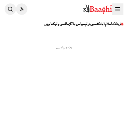
Toggle theme
اسلام آباد
کشمیر
جرائم
سیاسی بلاگز
سائنس و ٹیکنالوجی
ٹرینڈنگ
لوڈ ہو رہا ہے...