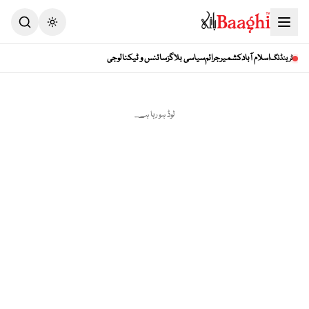
Toggle theme
اسلام آباد
کشمیر
جرائم
سیاسی بلاگز
سائنس و ٹیکنالوجی
ٹرینڈنگ
لوڈ ہو رہا ہے...