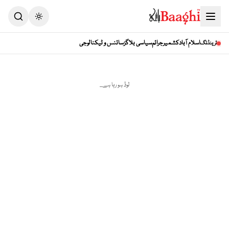
Toggle theme
اسلام آباد
کشمیر
جرائم
سیاسی بلاگز
سائنس و ٹیکنالوجی
ٹرینڈنگ
لوڈ ہو رہا ہے...