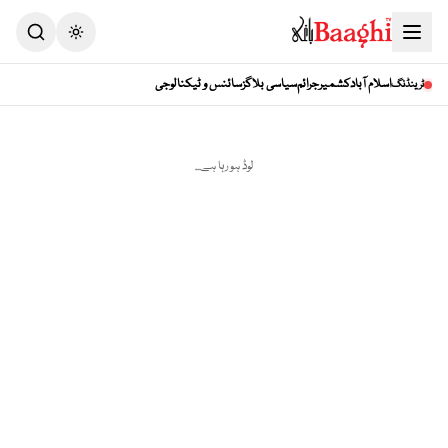
Toggle theme
اسلام آباد
کشمیر
جرائم
سیاسی بلاگز
سائنس و ٹیکنالوجی
ٹرینڈنگ
لوڈ ہو رہا ہے...