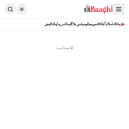
Toggle theme
اسلام آباد
کشمیر
جرائم
سیاسی بلاگز
سائنس و ٹیکنالوجی
ٹرینڈنگ
لوڈ ہو رہا ہے...