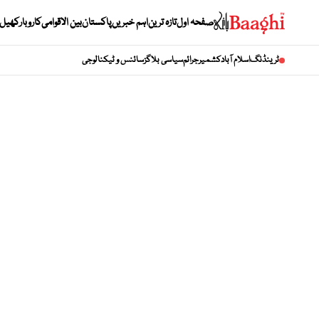
صفحہ اول
تازہ ترین
اہم خبریں
پاکستان
بین الاقوامی
کاروبار
کھیل
ٹرینڈنگ
اسلام آباد
کشمیر
جرائم
سیاسی بلاگز
سائنس و ٹیکنالوجی