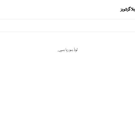
بلاگز
شوبز
لوڈ ہو رہا ہے...