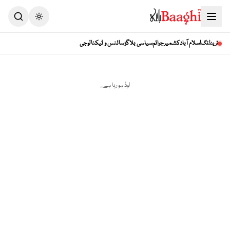
Toggle theme
اسلام آباد
کشمیر
جرائم
سیاسی بلاگز
سائنس و ٹیکنالوجی
ٹرینڈنگ
لوڈ ہو رہا ہے...