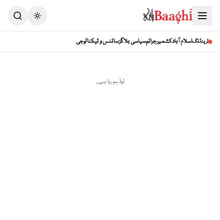
Toggle theme
اسلام آباد
کشمیر
جرائم
سیاسی بلاگز
سائنس و ٹیکنالوجی
ٹرینڈنگ
لوڈ ہو رہا ہے...