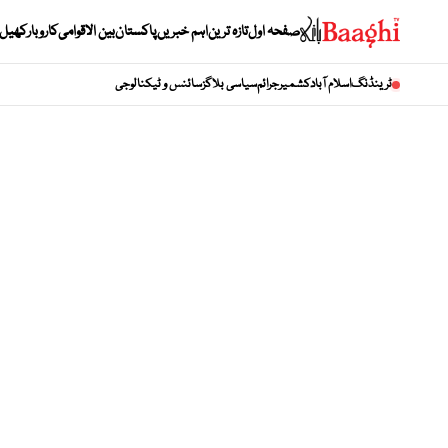
صفحہ اول
تازہ ترین
اہم خبریں
پاکستان
بین الاقوامی
کاروبار
کھیل
ٹرینڈنگ
اسلام آباد
کشمیر
جرائم
سیاسی بلاگز
سائنس و ٹیکنالوجی