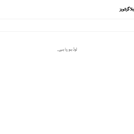
بلاگز
شوبز
لوڈ ہو رہا ہے...