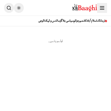
Toggle theme
اسلام آباد
کشمیر
جرائم
سیاسی بلاگز
سائنس و ٹیکنالوجی
ٹرینڈنگ
لوڈ ہو رہا ہے...