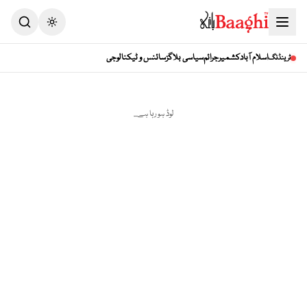
Toggle theme
اسلام آباد
کشمیر
جرائم
سیاسی بلاگز
سائنس و ٹیکنالوجی
ٹرینڈنگ
لوڈ ہو رہا ہے...