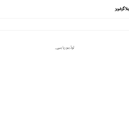
بلاگز
شوبز
لوڈ ہو رہا ہے...