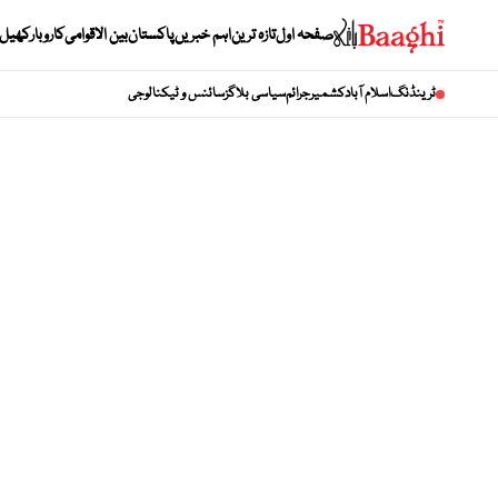
صفحہ اول
تازہ ترین
اہم خبریں
پاکستان
بین الاقوامی
کاروبار
کھیل
ٹرینڈنگ
اسلام آباد
کشمیر
جرائم
سیاسی بلاگز
سائنس و ٹیکنالوجی