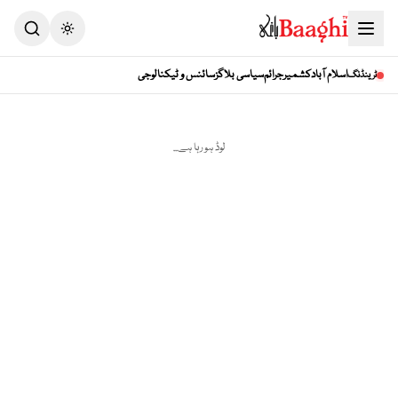
Toggle theme
اسلام آباد
کشمیر
جرائم
سیاسی بلاگز
سائنس و ٹیکنالوجی
ٹرینڈنگ
لوڈ ہو رہا ہے...