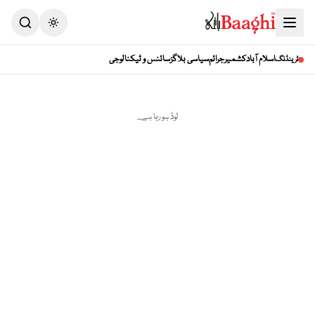
Toggle theme
اسلام آباد
کشمیر
جرائم
سیاسی بلاگز
سائنس و ٹیکنالوجی
ٹرینڈنگ
لوڈ ہو رہا ہے...